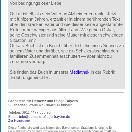
Von bedingungsloser Liebe
Oskar ist elf, als sein Vater an Alzheimer erkrankt. Jetzt,
mit fünfzehn Jahren, erzählt er in einem berührenden Text
über den kranken Vater und wie dieser seine angestammte
Rolle immer weniger ausfüllen kann. Wie gehen Oskar,
seine Geschwister und seine Mutter mit dieser schwierigen
Situation um?
Oskars Buch ist ein Bericht über die Liebe eines Sohnes zu
seinem Vater und darüber, wie ein Schicksalsschlag den
familiären Zusammenhalt erschüttert — aber nicht zu
zerstören vermag.
Sie finden das Buch in unserer
Mediathek
in der Rubrik
"Erfahrungsberichte".
Fachstelle für Demenz und Pflege Bayern
Sulzbacher Straße 42 · 90489 Nürnberg
Telefon: 0911 / 477 565 30
Email:
info@demenz-pflege-bayern.de
Z
ur Homepage
Diese Fachstelle wird aus Mitteln des Bayerischen Staatsministeriums für
Gesundheit, Pflege und Prävention sowie durch die Arbeitsgemeinschaft der