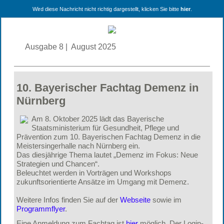
Wird diese Nachricht nicht richtig dargestellt, klicken Sie bitte
hier
.
Ausgabe 8 | August 2025
10. Bayerischer Fachtag Demenz in
Nürnberg
Am 8. Oktober 2025 lädt das Bayerische
Staatsministerium für Gesundheit, Pflege und
Prävention zum 10. Bayerischen Fachtag Demenz in die
Meistersingerhalle nach Nürnberg ein.
Das diesjährige Thema lautet „Demenz im Fokus: Neue
Strategien und Chancen“.
Beleuchtet werden in Vorträgen und Workshops
zukunftsorientierte Ansätze im Umgang mit Demenz.
Weitere Infos finden Sie auf der
Webseite
sowie im
Programmflyer
.
Eine Anmeldung zum Fachtag ist
hier
möglich. Der Login-