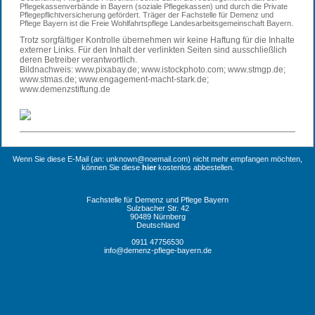
Pflegekassenverbände in Bayern (soziale Pflegekassen) und durch die Private
Pflegepflichtversicherung gefördert. Träger der Fachstelle für Demenz und
Pflege Bayern ist die Freie Wohlfahrtspflege Landesarbeitsgemeinschaft Bayern.
Trotz sorgfältiger Kontrolle übernehmen wir keine Haftung für die Inhalte
externer Links. Für den Inhalt der verlinkten Seiten sind ausschließlich
deren Betreiber verantwortlich.
Bildnachweis: www.pixabay.de; www.istockphoto.com; www.stmgp.de;
www.stmas.de; www.engagement-macht-stark.de;
www.demenzstiftung.de
Wenn Sie diese E-Mail (an: unknown@noemail.com) nicht mehr empfangen möchten,
können Sie diese
hier
kostenlos abbestellen.
Fachstelle für Demenz und Pflege Bayern
Sulzbacher Str. 42
90489 Nürnberg
Deutschland
0911 47756530
info@demenz-pflege-bayern.de