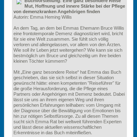
Buchvorstellung: Eine ganz besondere Reise
Mut, Hoffnung und innere Stärke bei der Pflege
von demenzkranken Angehörigen finden
Autorin: Emma Heming Willis
An dem Tag, an dem bei Emmas Ehemann Bruce Willis
eine frontotemporale Demenz diagnostiziert wird, bricht
für sie eine Welt zusammen. Sie fühlt sich völlig
verloren und alleingelassen, vor allem von den Ärzten.
Wie soll ihr Leben jetzt weitergehen? Wie kann sie sich
bestmöglich um Bruce und gleichzeitig um ihre beiden
kleinen Töchter kümmern?
Mit „Eine ganz besondere Reise“ hat Emma das Buch
geschrieben, das sie sich selbst in dieser Situation
gewünscht hätte: einen kompetenten "Reiseführer" für
die große Herausforderung, die die Pflege eines
Partners oder Angehörigen mit Demenz bedeutet. Dabei
lässt sie uns an ihrem eigenen Weg und ihren
persönlichen Erfahrungen teilhaben: vom Umgang mit
der Diagnose über die Bewältigung von Emotionen bis
hin zur nötigen Selbstfürsorge. Zu all diesen Themen
sucht sich Emma Rat bei weltweit führenden Experten
und lässt diese aktuellen wissenschaftlichen
Erkenntnisse in das Buch miteinfließen.