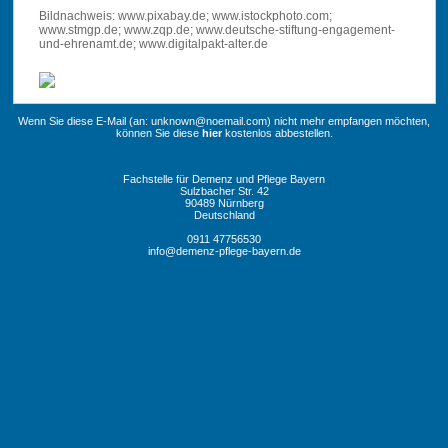
Bildnachweis: www.pixabay.de; www.istockphoto.com;
www.stmgp.de; www.zqp.de; www.deutsche-stiftung-engagement-
und-ehrenamt.de; www.digitalpakt-alter.de
Wenn Sie diese E-Mail (an: unknown@noemail.com) nicht mehr empfangen möchten,
können Sie diese
hier
kostenlos abbestellen.
Fachstelle für Demenz und Pflege Bayern
Sulzbacher Str. 42
90489 Nürnberg
Deutschland
0911 47756530
info@demenz-pflege-bayern.de