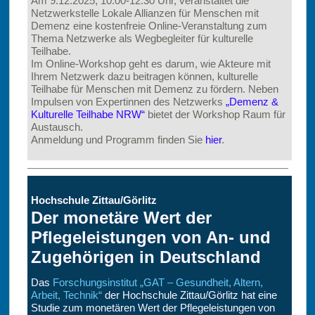
Am 9.12.2025, 10.00-12.30 Uhr, veranstaltet die
Netzwerkstelle Lokale Allianzen für Menschen mit
Demenz eine kostenfreie Online-Veranstaltung zum
Thema Netzwerke als Wegbegleiter für kulturelle
Teilhabe.
Im Online-Workshop geht es darum, wie Akteure mit
Ihrem Netzwerk dazu beitragen können, kulturelle
Teilhabe für Menschen mit Demenz zu fördern. Neben
Impulsen von Expertinnen des Netzwerks
„Demenz &
Kulturelle Teilhabe NRW“
bietet der Workshop Raum für
Austausch.
Anmeldung und Programm finden Sie
hier
.
Hochschule Zittau/Görlitz
Der monetäre Wert der
Pflegeleistungen von An- und
Zugehörigen in Deutschland
Das
Forschungsinstitut „GAT – Gesundheit, Altern,
Arbeit, Technik“
der Hochschule Zittau/Görlitz hat eine
Studie zum monetären Wert der Pflegeleistungen von