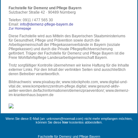
Fachstelle für Demenz und Pflege Bayern
Sulzbacher Straße 42 · 90489 Nürnberg
Telefon: 0911 / 477 565 30
Email:
info@demenz-pflege-bayern.de
Z
ur Homepage
Diese Fachstelle wird aus Mitteln des Bayerischen Staatsministeriums
für Gesundheit, Pflege und Prävention sowie durch die
Arbeitsgemeinschaft der Pflegekassenverbände in Bayern (soziale
Pflegekassen) und durch die Private Pflegepflichtversicherung
gefördert. Träger der Fachstelle für Demenz und Pflege Bayern ist die
Freie Wohlfahrtspflege Landesarbeitsgemeinschaft Bayern.
Trotz sorgfältiger Kontrolle übernehmen wir keine Haftung für die Inhalte
externer Links. Für den Inhalt der verlinkten Seiten sind ausschließlich
deren Betreiber verantwortlich.
Bildnachweis: www.pixabay.de; www.istockphoto.com, www.digital-und-
vital.de; www.kompetenzzentrum-pflege.digital; www.gesund-aktiv-
aelter-werden.de/fachinformationen/demenzpraevention/; www.demenz-
im-krankenhaus.bayern.de
Wenn Sie diese E-Mail (an: unknown@noemail.com) nicht mehr empfangen möchten,
können Sie diese
hier
kostenlos abbestellen.
Fachstelle für Demenz und Pflege Bayern