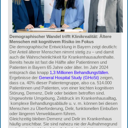
Demographischer Wandel trifft Klinikrealität: Ältere
Menschen mit kognitivem Risiko im Fokus
Die demographische Entwicklung in Bayern zeigt deutlich:
Der Anteil älterer Menschen nimmt stetig zu – und damit
auch die Wahrscheinlichkeit für Krankenhausaufenthalte.
Bereits heute ist fast die Hälfte aller Patientinnen und
Patienten in Bayern 65 Jahre oder älter. Im Jahr 2024
entsprach das knapp
1,3 Millionen Behandlungsfällen
.
Ergebnisse der
General Hospital Study (GHoSt)
zeigen,
dass ca. 40% dieser Patientengruppe, also ca. 514.000
Patientinnen und Patienten, von einer leichten kognitiven
Störung, Demenz, Delir oder beidem betroffen sind.
Ungewohnte Umgebung, Zeitdruck im Krankenhausalltag,
komplexe Behandlungsabläufe u. v. m. können bei diesen
Menschen zu Überforderung, Delir, funktionellen Einbußen
oder längeren Verweildauern führen.
Gleichzeitig bleiben Demenz und Delir im Krankenhaus
häufig unsichtbar. Sie sind nahezu nie der Aufnahmegrund