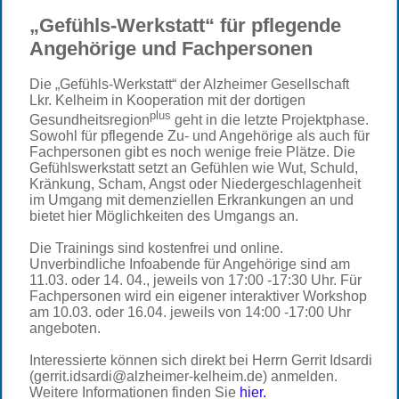
„Gefühls-Werkstatt“ für pflegende
Angehörige und Fachpersonen
Die „Gefühls-Werkstatt“ der Alzheimer Gesellschaft
Lkr. Kelheim in Kooperation mit der dortigen
plus
Gesundheitsregion
geht in die letzte Projektphase.
Sowohl für pflegende Zu- und Angehörige als auch für
Fachpersonen gibt es noch wenige freie Plätze. Die
Gefühlswerkstatt setzt an Gefühlen wie Wut, Schuld,
Kränkung, Scham, Angst oder Niedergeschlagenheit
im Umgang mit demenziellen Erkrankungen an und
bietet hier Möglichkeiten des Umgangs an.
Die Trainings sind kostenfrei und online.
Unverbindliche Infoabende für Angehörige sind am
11.03. oder 14. 04., jeweils von 17:00 -17:30 Uhr. Für
Fachpersonen wird ein eigener interaktiver Workshop
am 10.03. oder 16.04. jeweils von 14:00 -17:00 Uhr
angeboten.
Interessierte können sich direkt bei Herrn Gerrit Idsardi
(gerrit.idsardi@alzheimer-kelheim.de) anmelden.
Weitere Informationen finden Sie
hier
.